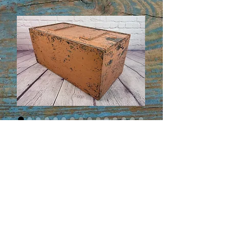
Grande boite à chandelles /
Large candle box
Price
CA$475.00
Grande boite à chandelles /
Large candle box
Grande boite à chandelles en
pin à couvercle coulissant avec
serrure fonctionnelle. Veille