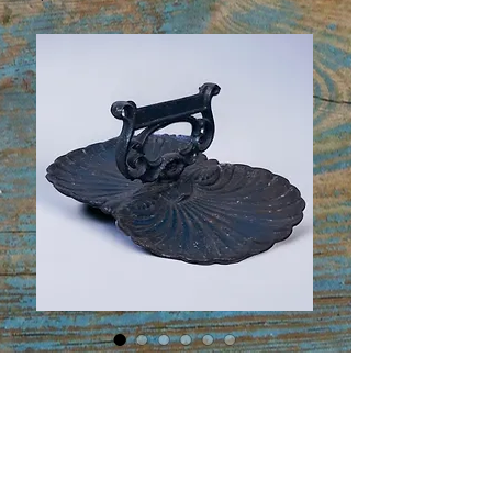
Gratte-botte en fonte// Cast
iron boot scraper
Prix
275,00 $CA